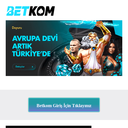
İçeriğe
geç
Betkom
Güncel
Adresi
Giriş
ile
Bonus
Kazan!
Betkom Giriş İçin Tıklayınız