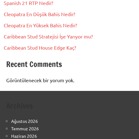
Spanish 21 RTP Nedir?
Cleopatra En Düşük Bahis Nedir?
Cleopatra En Yüksek Bahis Nedir?
Caribbean Stud Stratejisi İşe Yarıyor mu?
Caribbean Stud House Edge Kaç?
Recent Comments
Görüntülenecek bir yorum yok.
Archives
Ağustos 2026
Temmuz 2026
Haziran 2026