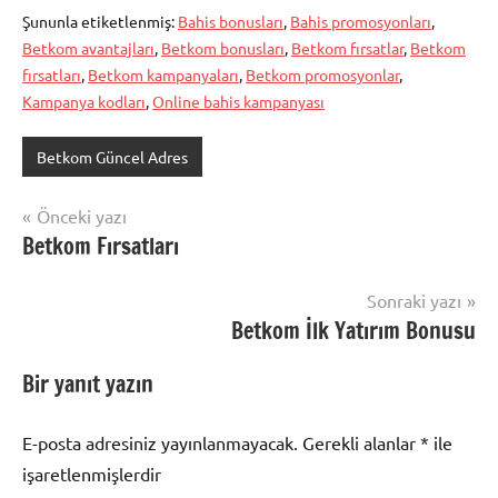
Şununla etiketlenmiş:
Bahis bonusları
,
Bahis promosyonları
,
Betkom avantajları
,
Betkom bonusları
,
Betkom fırsatlar
,
Betkom
fırsatları
,
Betkom kampanyaları
,
Betkom promosyonlar
,
Kampanya kodları
,
Online bahis kampanyası
Betkom Güncel Adres
Yazı
Önceki yazı
Betkom Fırsatları
gezinmesi
Sonraki yazı
Betkom İlk Yatırım Bonusu
Bir yanıt yazın
E-posta adresiniz yayınlanmayacak.
Gerekli alanlar
*
ile
işaretlenmişlerdir