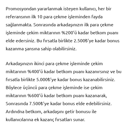
Promosyondan yararlanmak isteyen kullanıcı, her bir
referansının ilk 10 para çekme işleminden fayda
sağlanmakta. Sonrasında arkadaşınızın ilk para çekme
işleminde çekim miktarının %200’ü kadar betkom puanı
elde edersiniz. Bu fırsatla birlikte 2.500₺’ye kadar bonus
kazanma şansına sahip olabilirsiniz.
Arkadaşınızın ikinci para çekme işleminde çekim
miktarının %400’ü kadar betkom puanı kazanırsınız ve bu
fırsatla birlikte 5.000₺’ye kadar bonus kazanabilirsiniz.
Böylece üçüncü para çekme işleminde ise çekim
miktarının %600’ü kadar betkom puanı kazanarak,
Sonrasında 7.500₺’ye kadar bonus elde edebilirsiniz.
Ardındna betkom, arkadaşını getir bonusu ile
kullanıcılarına ek kazanç fırsatları sunar.