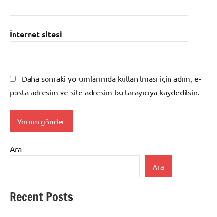
İnternet sitesi
Daha sonraki yorumlarımda kullanılması için adım, e-
posta adresim ve site adresim bu tarayıcıya kaydedilsin.
Ara
Ara
Recent Posts