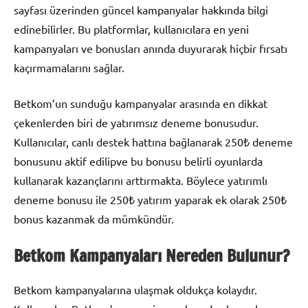
sayfası üzerinden güncel kampanyalar hakkında bilgi
edinebilirler. Bu platformlar, kullanıcılara en yeni
kampanyaları ve bonusları anında duyurarak hiçbir fırsatı
kaçırmamalarını sağlar.
Betkom’un sunduğu kampanyalar arasında en dikkat
çekenlerden biri de yatırımsız deneme bonusudur.
Kullanıcılar, canlı destek hattına bağlanarak 250₺ deneme
bonusunu aktif edilipve bu bonusu belirli oyunlarda
kullanarak kazançlarını arttırmakta. Böylece yatırımlı
deneme bonusu ile 250₺ yatırım yaparak ek olarak 250₺
bonus kazanmak da mümkündür.
Betkom Kampanyaları Nereden Bulunur?
Betkom kampanyalarına ulaşmak oldukça kolaydır.