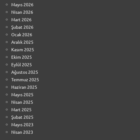
Mayıs 2026
Nisan 2026
Mart 2026
Şubat 2026
Ocak 2026
Aralık 2025
Kasım 2025
Ekim 2025
Eylül 2025
Ağustos 2025
Temmuz 2025
Haziran 2025
Mayıs 2025
Nisan 2025
Mart 2025
Şubat 2025
Mayıs 2023
Nisan 2023