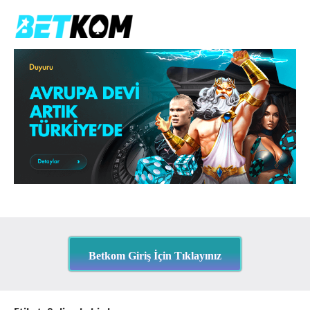
İçeriğe
geç
Betkom
Güncel
Adresi
Giriş
ile
Bonus
Kazan!
Betkom Giriş İçin Tıklayınız