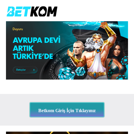
İçeriğe
geç
Betkom
Güncel
Adresi
Giriş
ile
Bonus
Kazan!
Betkom Giriş İçin Tıklayınız