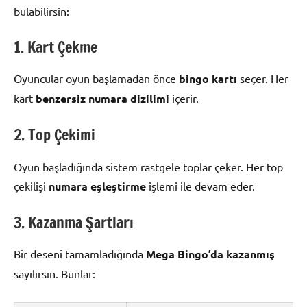
bulabilirsin:
1. Kart Çekme
Oyuncular oyun başlamadan önce
bingo kartı
seçer. Her
kart
benzersiz numara dizilimi
içerir.
2. Top Çekimi
Oyun başladığında sistem rastgele toplar çeker. Her top
çekilişi
numara eşleştirme
işlemi ile devam eder.
3. Kazanma Şartları
Bir deseni tamamladığında
Mega Bingo’da kazanmış
sayılırsın. Bunlar: