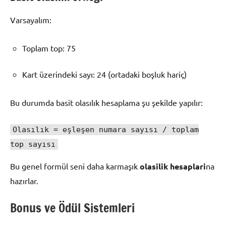
Varsayalım:
Toplam top: 75
Kart üzerindeki sayı: 24 (ortadaki boşluk hariç)
Bu durumda basit olasılık hesaplama şu şekilde yapılır:
Olasılık = eşleşen numara sayısı / toplam
top sayısı
Bu genel formül seni daha karmaşık
olasilik hesaplari
na
hazırlar.
Bonus ve Ödül Sistemleri