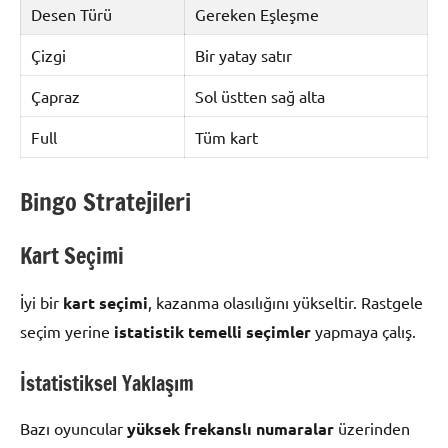
Desen Türü
Gereken Eşleşme
Çizgi
Bir yatay satır
Çapraz
Sol üstten sağ alta
Full
Tüm kart
Bingo Stratejileri
Kart Seçimi
İyi bir
kart seçimi
, kazanma olasılığını yükseltir. Rastgele
seçim yerine
istatistik temelli seçimler
yapmaya çalış.
İstatistiksel Yaklaşım
Bazı oyuncular
yüksek frekanslı numaralar
üzerinden