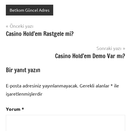
Betkom Güncel Adres
Yazı
Önceki yazı
Casino Hold’em Rastgele mi?
gezinmesi
Sonraki yazı
Casino Hold’em Demo Var mı?
Bir yanıt yazın
E-posta adresiniz yayınlanmayacak.
Gerekli alanlar
*
ile
işaretlenmişlerdir
Yorum
*