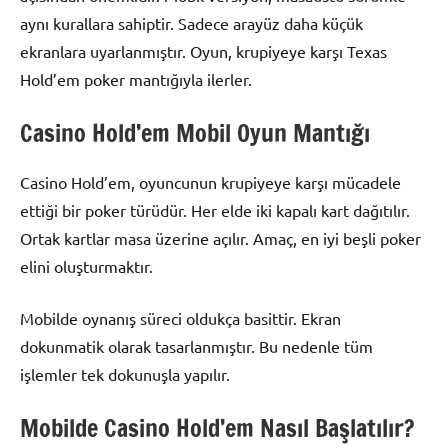
aynı kurallara sahiptir. Sadece arayüz daha küçük
ekranlara uyarlanmıştır. Oyun, krupiyeye karşı Texas
Hold’em poker mantığıyla ilerler.
Casino Hold’em Mobil Oyun Mantığı
Casino Hold’em, oyuncunun krupiyeye karşı mücadele
ettiği bir poker türüdür. Her elde iki kapalı kart dağıtılır.
Ortak kartlar masa üzerine açılır. Amaç, en iyi beşli poker
elini oluşturmaktır.
Mobilde oynanış süreci oldukça basittir. Ekran
dokunmatik olarak tasarlanmıştır. Bu nedenle tüm
işlemler tek dokunuşla yapılır.
Mobilde Casino Hold’em Nasıl Başlatılır?