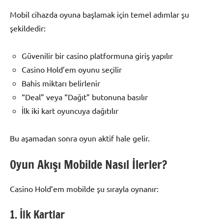
Mobil cihazda oyuna başlamak için temel adımlar şu
şekildedir:
Güvenilir bir casino platformuna giriş yapılır
Casino Hold’em oyunu seçilir
Bahis miktarı belirlenir
“Deal” veya “Dağıt” butonuna basılır
İlk iki kart oyuncuya dağıtılır
Bu aşamadan sonra oyun aktif hale gelir.
Oyun Akışı Mobilde Nasıl İlerler?
Casino Hold’em mobilde şu sırayla oynanır:
1. İlk Kartlar