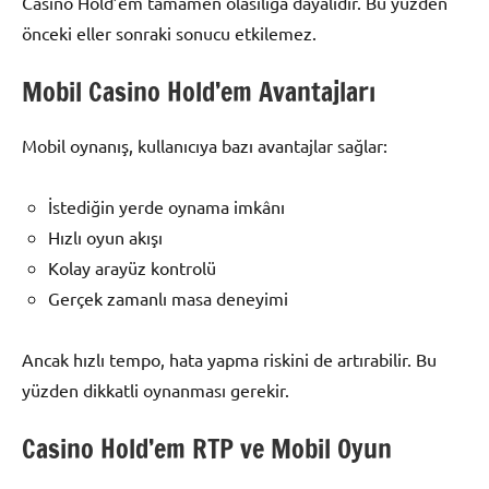
Casino Hold’em tamamen olasılığa dayalıdır. Bu yüzden
önceki eller sonraki sonucu etkilemez.
Mobil Casino Hold’em Avantajları
Mobil oynanış, kullanıcıya bazı avantajlar sağlar:
İstediğin yerde oynama imkânı
Hızlı oyun akışı
Kolay arayüz kontrolü
Gerçek zamanlı masa deneyimi
Ancak hızlı tempo, hata yapma riskini de artırabilir. Bu
yüzden dikkatli oynanması gerekir.
Casino Hold’em RTP ve Mobil Oyun