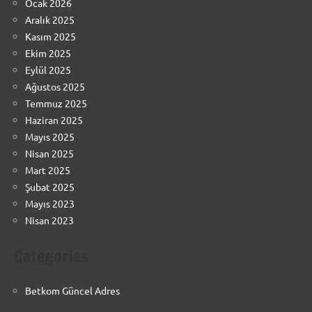
Ocak 2026
Aralık 2025
Kasım 2025
Ekim 2025
Eylül 2025
Ağustos 2025
Temmuz 2025
Haziran 2025
Mayıs 2025
Nisan 2025
Mart 2025
Şubat 2025
Mayıs 2023
Nisan 2023
Categories
Betkom Güncel Adres