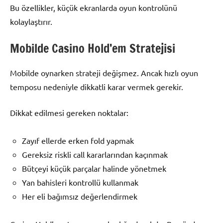
Bu özellikler, küçük ekranlarda oyun kontrolünü
kolaylaştırır.
Mobilde Casino Hold’em Stratejisi
Mobilde oynarken strateji değişmez. Ancak hızlı oyun
temposu nedeniyle dikkatli karar vermek gerekir.
Dikkat edilmesi gereken noktalar:
Zayıf ellerde erken fold yapmak
Gereksiz riskli call kararlarından kaçınmak
Bütçeyi küçük parçalar halinde yönetmek
Yan bahisleri kontrollü kullanmak
Her eli bağımsız değerlendirmek