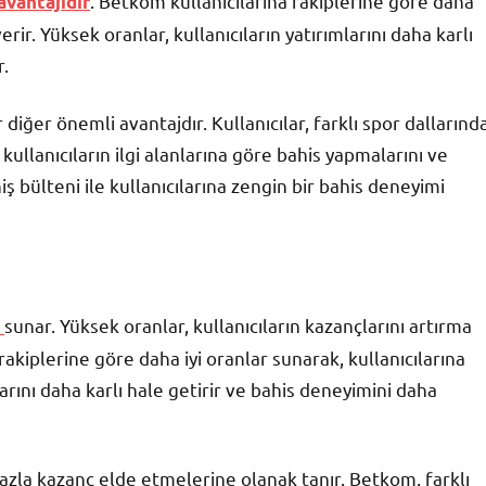
. Betkom kullanıcılarına rakiplerine göre daha
avantajıdır
rir. Yüksek oranlar, kullanıcıların yatırımlarını daha karlı
r.
iğer önemli avantajdır. Kullanıcılar, farklı spor dallarınd
 kullanıcıların ilgi alanlarına göre bahis yapmalarını ve
ş bülteni ile kullanıcılarına zengin bir bahis deneyimi
sunar. Yüksek oranlar, kullanıcıların kazançlarını artırma
i
akiplerine göre daha iyi oranlar sunarak, kullanıcılarına
larını daha karlı hale getirir ve bahis deneyimini daha
fazla kazanç elde etmelerine olanak tanır. Betkom, farklı