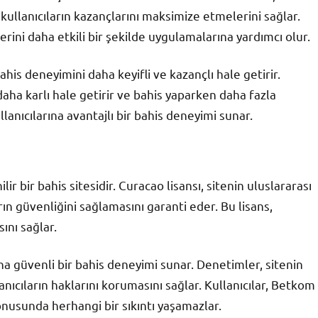
kullanıcıların kazançlarını maksimize etmelerini sağlar.
lerini daha etkili bir şekilde uygulamalarına yardımcı olur.
is deneyimini daha keyifli ve kazançlı hale getirir.
daha karlı hale getirir ve bahis yaparken daha fazla
llanıcılarına avantajlı bir bahis deneyimi sunar.
r bir bahis sitesidir. Curacao lisansı, sitenin uluslararası
ın güvenliğini sağlamasını garanti eder. Bu lisans,
ını sağlar.
 güvenli bir bahis deneyimi sunar. Denetimler, sitenin
nıcıların haklarını korumasını sağlar. Kullanıcılar, Betkom
onusunda herhangi bir sıkıntı yaşamazlar.