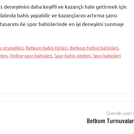
is deneyimini daha keyifli ve kazançlı hale getirmek için
 dalında bahis yapabilir ve kazançlarını artırma şansı
 tasarımı ile spor bahislerinde en iyi deneyimi sunmayı
stratejileri
,
Betkom bahis türleri
,
Betkom futbol bahisleri
,
eleri
,
Online spor bahisleri
,
Spor bahis siteleri
,
Spor bahisleri
Sonraki yazı
Betkom Turnuvalar