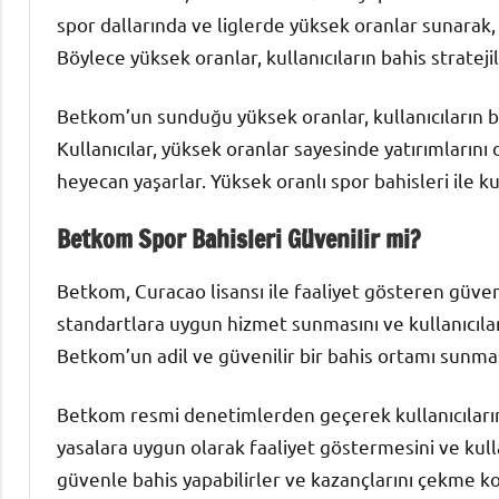
spor dallarında ve liglerde yüksek oranlar sunarak, 
Böylece yüksek oranlar, kullanıcıların bahis strateji
Betkom’un sunduğu yüksek oranlar, kullanıcıların bah
Kullanıcılar, yüksek oranlar sayesinde yatırımlarını 
heyecan yaşarlar. Yüksek oranlı spor bahisleri ile ku
Betkom Spor Bahisleri Güvenilir mi?
Betkom, Curacao lisansı ile faaliyet gösteren güvenili
standartlara uygun hizmet sunmasını ve kullanıcılar
Betkom’un adil ve güvenilir bir bahis ortamı sunmas
Betkom resmi denetimlerden geçerek kullanıcılarına
yasalara uygun olarak faaliyet göstermesini ve kulla
güvenle bahis yapabilirler ve kazançlarını çekme k