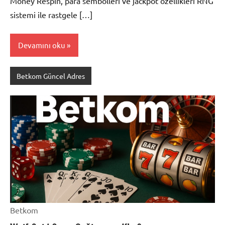
Money Respin, para sembolleri ve jackpot özellikleri RNG
sistemi ile rastgele […]
Devamını oku
Betkom Güncel Adres
Betkom