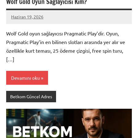
Wolf Gold Oyun Sağlayıcısı Kim?
Haziran 19, 2026
Betkom
Yorum
Yeni
yapılmamış
Wolf Gold oyun sağlayıcısı Pragmatic Play’dir. Oyun,
Giriş
Pragmatic Play’in en bilinen slotları arasında yer alır ve
Adresi
özellikle kurt teması, 25 ödeme çizgisi, free spin turu,
[…]
Devamını oku
Betkom Güncel Adres