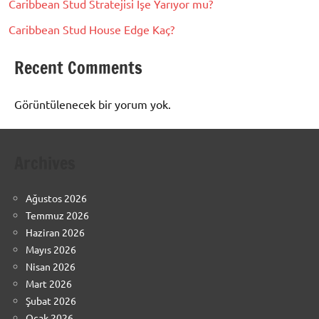
Caribbean Stud Stratejisi İşe Yarıyor mu?
Caribbean Stud House Edge Kaç?
Recent Comments
Görüntülenecek bir yorum yok.
Archives
Ağustos 2026
Temmuz 2026
Haziran 2026
Mayıs 2026
Nisan 2026
Mart 2026
Şubat 2026
Ocak 2026