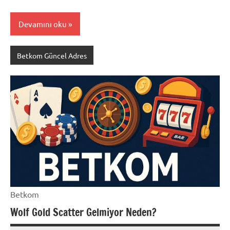
Devamını oku
Betkom Güncel Adres
Betkom
Wolf Gold Scatter Gelmiyor Neden?