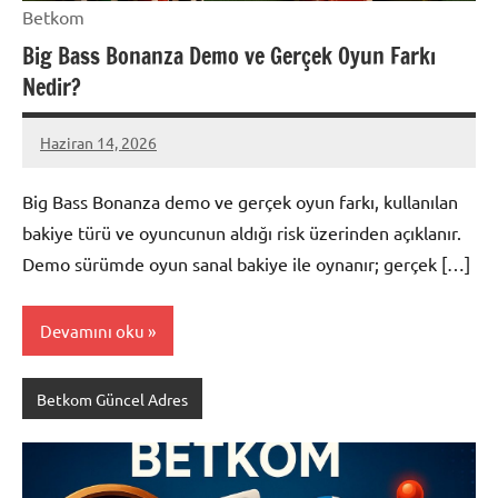
Betkom
Big Bass Bonanza Demo ve Gerçek Oyun Farkı
Nedir?
Haziran 14, 2026
Betkom
Yorum
Yeni
yapılmamış
Big Bass Bonanza demo ve gerçek oyun farkı, kullanılan
Giriş
bakiye türü ve oyuncunun aldığı risk üzerinden açıklanır.
Adresi
Demo sürümde oyun sanal bakiye ile oynanır; gerçek […]
Devamını oku
Betkom Güncel Adres