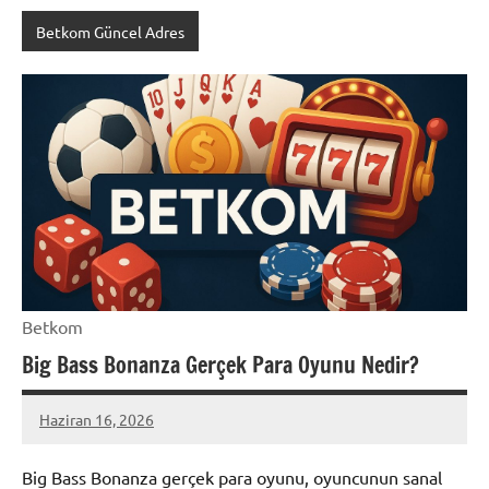
Betkom Güncel Adres
Betkom
Big Bass Bonanza Gerçek Para Oyunu Nedir?
Haziran 16, 2026
Betkom
Yorum
Yeni
yapılmamış
Big Bass Bonanza gerçek para oyunu, oyuncunun sanal
Giriş