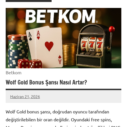
Betkom
Wolf Gold Bonus Şansı Nasıl Artar?
Haziran 21, 2026
Betkom
Yorum
Yeni
yapılmamış
Wolf Gold bonus şansı, doğrudan oyuncu tarafından
Giriş
değiştirilebilen bir oran değildir. Oyundaki free spins,
Adresi