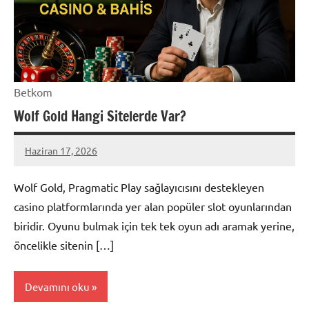
Betkom
Wolf Gold Hangi Sitelerde Var?
Haziran 17, 2026
Betkom
Yorum
Yeni
yapılmamış
Wolf Gold, Pragmatic Play sağlayıcısını destekleyen
Giriş
casino platformlarında yer alan popüler slot oyunlarından
Adresi
biridir. Oyunu bulmak için tek tek oyun adı aramak yerine,
öncelikle sitenin […]
Devamını oku