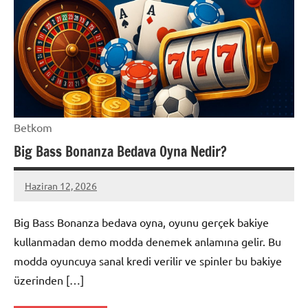
Betkom
Big Bass Bonanza Bedava Oyna Nedir?
Haziran 12, 2026
Betkom
Yorum
Yeni
yapılmamış
Big Bass Bonanza bedava oyna, oyunu gerçek bakiye
Giriş
kullanmadan demo modda denemek anlamına gelir. Bu
Adresi
modda oyuncuya sanal kredi verilir ve spinler bu bakiye
üzerinden […]