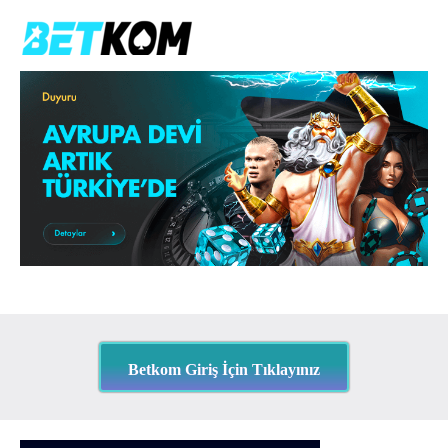
İçeriğe
geç
Betkom
Güncel
Adresi
Giriş
ile
Bonus
Kazan!
Betkom Giriş İçin Tıklayınız