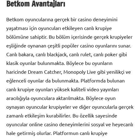
Betkom Avantajları
Betkom oyuncularına gerçek bir casino deneyimini
yaşatması için oyuncuları etkileyen canlı krupiye
bölümüne sahiptir. Bu bölüm içerisinde gerçek krupiyeler
eşliğinde oynanan çeşitli popüler casino oyunlarını sunar.
Canlı bakara, canlı blackjack, canlı rulet, canlı poker gibi
klasik oyunlar bulunmakta. Böylece bu oyunların
haricinde Dream Catcher, Monopoly Live gibi yenilikçi ve
eğlenceli oyunlar da bulunmakta. Platformda bulunan
canlı krupiye oyunları yüksek kaliteli video yayınları
aracılığıyla oyunculara aktarılmakta. Böylece oyun
oynayan oyuncular krupiyeler ve diğer oyuncularla gerçek
zamanlı etkileşim kurabilirler. Bu özellik sayesinde
oyuncular online casino deneyimlerini sosyal ve heyecanlı
hale getirmiş olurlar. Platformun canlı krupiye