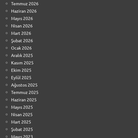
Temmuz 2026
Haziran 2026
Mayıs 2026
Nisan 2026
Mart 2026
Şubat 2026
Ocak 2026
Aralık 2025
Kasım 2025
Ekim 2025
Eylül 2025
Ağustos 2025
Temmuz 2025
Haziran 2025
Mayıs 2025
Nisan 2025
Mart 2025
Şubat 2025
Mayıs 2023