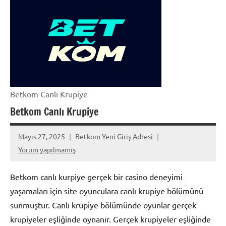
Betkom Canlı Krupiye
Betkom Canlı Krupiye
Mayıs 27, 2025
Betkom Yeni Giriş Adresi
Yorum yapılmamış
Betkom canlı kurpiye gerçek bir casino deneyimi
yaşamaları için site oyunculara canlı krupiye bölümünü
sunmuştur. Canlı krupiye bölümünde oyunlar gerçek
krupiyeler eşliğinde oynanır. Gerçek krupiyeler eşliğinde