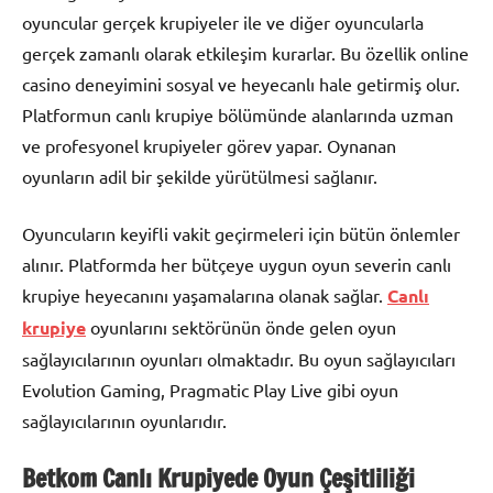
oyuncular gerçek krupiyeler ile ve diğer oyuncularla
gerçek zamanlı olarak etkileşim kurarlar. Bu özellik online
casino deneyimini sosyal ve heyecanlı hale getirmiş olur.
Platformun canlı krupiye bölümünde alanlarında uzman
ve profesyonel krupiyeler görev yapar. Oynanan
oyunların adil bir şekilde yürütülmesi sağlanır.
Oyuncuların keyifli vakit geçirmeleri için bütün önlemler
alınır. Platformda her bütçeye uygun oyun severin canlı
krupiye heyecanını yaşamalarına olanak sağlar.
Canlı
krupiye
oyunlarını sektörünün önde gelen oyun
sağlayıcılarının oyunları olmaktadır. Bu oyun sağlayıcıları
Evolution Gaming, Pragmatic Play Live gibi oyun
sağlayıcılarının oyunlarıdır.
Betkom Canlı Krupiyede Oyun Çeşitliliği