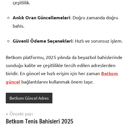
çeşitlilik.
Anlık Oran Güncellemeleri
: Doğru zamanda doğru
bahis.
Güvenli Ödeme Seçenekleri
: Hızlı ve sorunsuz işlem.
Betkom platformu, 2025 yılında da beyazbol bahislerinde
sunduğu kalite ve çeşitlilikle tercih edilen adreslerden
biridir. En güncel ve hızlı erişim için her zaman
Betkom
güncel
bağlantılarını kullanmak önem taşır.
Betkom Güncel Adres
Yazı
Önceki yazı
Betkom Tenis Bahisleri 2025
gezinmesi