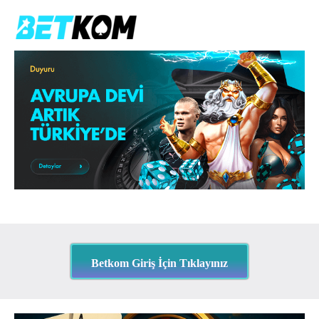
İçeriğe
geç
Betkom
Güncel
Adresi
Giriş
ile
Bonus
Kazan!
Betkom Giriş İçin Tıklayınız