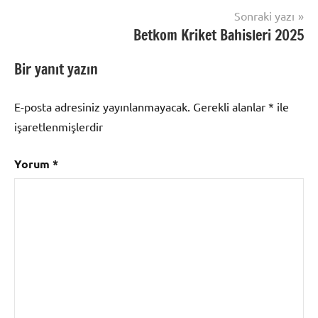
Sonraki yazı
Betkom Kriket Bahisleri 2025
Bir yanıt yazın
E-posta adresiniz yayınlanmayacak.
Gerekli alanlar
*
ile
işaretlenmişlerdir
Yorum
*