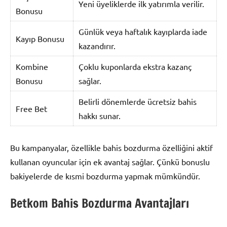
Yeni üyeliklerde ilk yatırımla verilir.
Bonusu
Günlük veya haftalık kayıplarda iade
Kayıp Bonusu
kazandırır.
Kombine
Çoklu kuponlarda ekstra kazanç
Bonusu
sağlar.
Belirli dönemlerde ücretsiz bahis
Free Bet
hakkı sunar.
Bu kampanyalar, özellikle bahis bozdurma özelliğini aktif
kullanan oyuncular için ek avantaj sağlar. Çünkü bonuslu
bakiyelerde de kısmi bozdurma yapmak mümkündür.
Betkom Bahis Bozdurma Avantajları