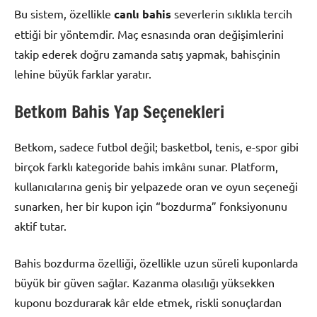
Bu sistem, özellikle
canlı bahis
severlerin sıklıkla tercih
ettiği bir yöntemdir. Maç esnasında oran değişimlerini
takip ederek doğru zamanda satış yapmak, bahisçinin
lehine büyük farklar yaratır.
Betkom Bahis Yap Seçenekleri
Betkom, sadece futbol değil; basketbol, tenis, e-spor gibi
birçok farklı kategoride bahis imkânı sunar. Platform,
kullanıcılarına geniş bir yelpazede oran ve oyun seçeneği
sunarken, her bir kupon için “bozdurma” fonksiyonunu
aktif tutar.
Bahis bozdurma özelliği, özellikle uzun süreli kuponlarda
büyük bir güven sağlar. Kazanma olasılığı yüksekken
kuponu bozdurarak kâr elde etmek, riskli sonuçlardan