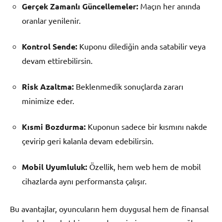
Gerçek Zamanlı Güncellemeler:
Maçın her anında
oranlar yenilenir.
Kontrol Sende:
Kuponu dilediğin anda satabilir veya
devam ettirebilirsin.
Risk Azaltma:
Beklenmedik sonuçlarda zararı
minimize eder.
Kısmi Bozdurma:
Kuponun sadece bir kısmını nakde
çevirip geri kalanla devam edebilirsin.
Mobil Uyumluluk:
Özellik, hem web hem de mobil
cihazlarda aynı performansta çalışır.
Bu avantajlar, oyuncuların hem duygusal hem de finansal