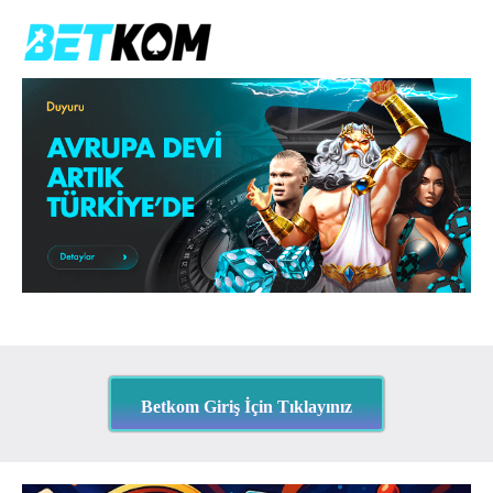
İçeriğe
geç
Betkom
Güncel
Adresi
Giriş
ile
Bonus
Kazan!
Betkom Giriş İçin Tıklayınız