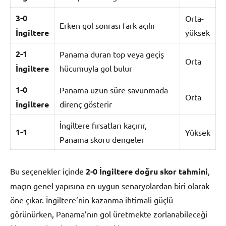
3-0
Orta-
Erken gol sonrası fark açılır
İngiltere
yüksek
2-1
Panama duran top veya geçiş
Orta
İngiltere
hücumuyla gol bulur
1-0
Panama uzun süre savunmada
Orta
İngiltere
direnç gösterir
İngiltere fırsatları kaçırır,
1-1
Yüksek
Panama skoru dengeler
Bu seçenekler içinde
2-0 İngiltere doğru skor tahmini
,
maçın genel yapısına en uygun senaryolardan biri olarak
öne çıkar. İngiltere’nin kazanma ihtimali güçlü
görünürken, Panama’nın gol üretmekte zorlanabileceği