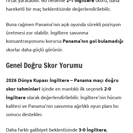
fırsat yaratabilir. Bu nedenle
2-1 İngiltere
skoru, daha
hareketli bir maç beklentisinde değerlendirilebilir.
Buna rağmen Panama’nın açık oyunda sürekli pozisyon
üretmesi zor olabilir. İngiltere savunma
konsantrasyonunu korursa
Panama’nın gol bulamadığı
skorlar daha güçlü görünür.
Genel Doğru Skor Yorumu
2026 Dünya Kupası İngiltere – Panama maçı doğru
skor tahminleri
içinde en mantıklı ilk seçenek
2-0
İngiltere
olarak değerlendirilebilir. İngiltere’nin hücum
kalitesi ve Panama’nın savunma ağırlıklı oyun planı bu
sonucu destekler.
Daha farklı galibiyet beklentisinde
3-0 İngiltere
,