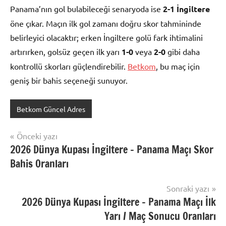
Panama’nın gol bulabileceği senaryoda ise
2-1 İngiltere
öne çıkar. Maçın ilk gol zamanı doğru skor tahmininde
belirleyici olacaktır; erken İngiltere golü fark ihtimalini
artırırken, golsüz geçen ilk yarı
1-0
veya
2-0
gibi daha
kontrollü skorları güçlendirebilir.
Betkom
, bu maç için
geniş bir bahis seçeneği sunuyor.
Betkom Güncel Adres
Yazı
Önceki yazı
2026 Dünya Kupası İngiltere – Panama Maçı Skor
gezinmesi
Bahis Oranları
Sonraki yazı
2026 Dünya Kupası İngiltere – Panama Maçı İlk
Yarı / Maç Sonucu Oranları