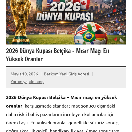
2026 Dünya Kupası Belçika – Mısır Maçı En
Yüksek Oranlar
Mayıs 10, 2026
Betkom Yeni Giriş Adresi
Yorum yapılmamış
2026 Dünya Kupası Belçika – Mısır maçı en yüksek
oranlar
, karşılaşmada standart maç sonucu dışındaki
daha riskli bahis pazarlarını inceleyen kullanıcılar için
önem taşır. En yüksek oranlar genellikle sürpriz sonuç,
doğru skor, ilk golcü, handikap, ilk yarı / maç sonucu ve