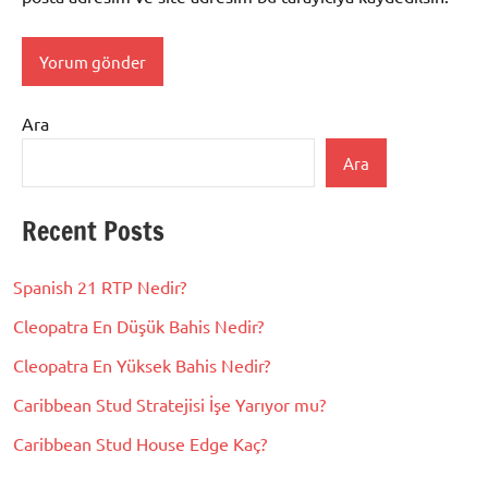
Ara
Ara
Recent Posts
Spanish 21 RTP Nedir?
Cleopatra En Düşük Bahis Nedir?
Cleopatra En Yüksek Bahis Nedir?
Caribbean Stud Stratejisi İşe Yarıyor mu?
Caribbean Stud House Edge Kaç?