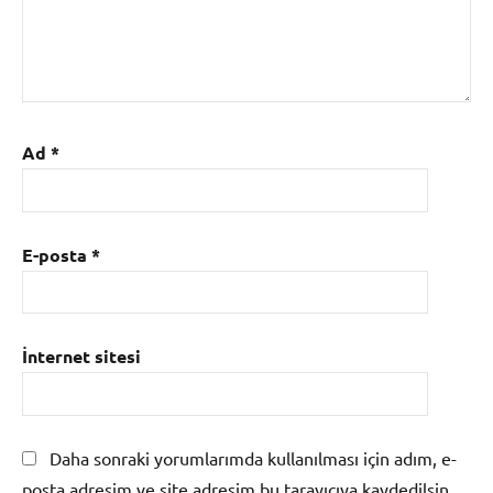
Ad
*
E-posta
*
İnternet sitesi
Daha sonraki yorumlarımda kullanılması için adım, e-
posta adresim ve site adresim bu tarayıcıya kaydedilsin.