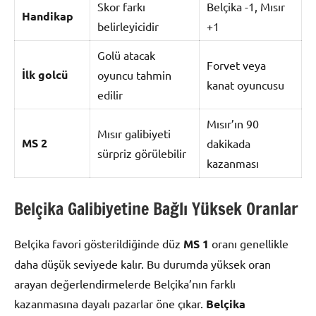
Skor farkı
Belçika -1, Mısır
Handikap
belirleyicidir
+1
Golü atacak
Forvet veya
İlk golcü
oyuncu tahmin
kanat oyuncusu
edilir
Mısır’ın 90
Mısır galibiyeti
MS 2
dakikada
sürpriz görülebilir
kazanması
Belçika Galibiyetine Bağlı Yüksek Oranlar
Belçika favori gösterildiğinde düz
MS 1
oranı genellikle
daha düşük seviyede kalır. Bu durumda yüksek oran
arayan değerlendirmelerde Belçika’nın farklı
kazanmasına dayalı pazarlar öne çıkar.
Belçika