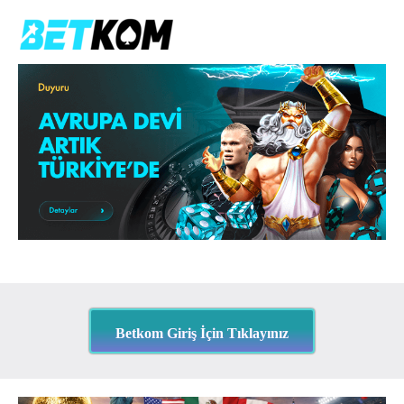
İçeriğe
geç
Betkom
Güncel
Adresi
Giriş
ile
Bonus
Kazan!
Betkom Giriş İçin Tıklayınız