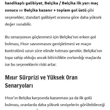
handikaplı galibiyet
,
Belçika / Belçika ilk yarı maç
sonucu
ve
Belçika kazanır + toplam gol üstü
gibi
seçenekler, standart galibiyet oranına göre daha yüksek
değer sunabilir.
Bu senaryonun güçlenmesi için Belçika’nın erken gol
bulması, Mısır savunmasını genişletmesi ve maçın
kontrolünü uzun süre elinde tutması gerekir. Belçika’nın
topa sahip olduğu ancak bitiricilikte zorlandığı maçlarda
ise bu seçeneklerin riski artar.
Mısır Sürprizi ve Yüksek Oran
Senaryoları
Mısır’ın Belçika karşısında kazanması ya da ilk golü
bulması, oranlarda daha yüksek seviyelerin görülebileceği