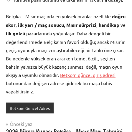
Belçika – Mısır maçında en yüksek oranlar özellikle
doğru
skor
,
ilk yarı / maç sonucu
,
Mısır sürprizi
,
handikap
ve
ilk golcü
pazarlarında yoğunlaşır. Daha dengeli bir
değerlendirmede Belçika’nın favori olduğu; ancak Mısır’ın
geçiş oyunuyla maçı zorlaştırabileceği bir tablo öne çıkar.
Bu nedenle yüksek oran ararken temel ölçüt, seçilen
bahsin yalnızca büyük kazanç sunması değil, maçın oyun
akışıyla uyumlu olmasıdır.
Betkom güncel giriş adresi
butonundan değişen adrese giderek bu maça bahis
yapabilirsiniz.
Betkom Güncel Adres
Yazı
Önceki yazı
2026 Dünya Kupası Belçika – Mısır Maçı Tahmini