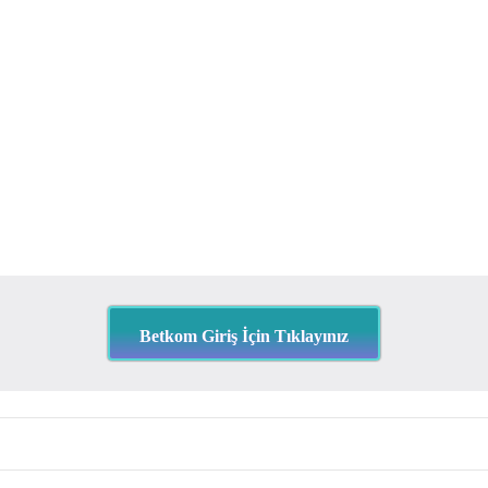
Betkom Giriş İçin Tıklayınız