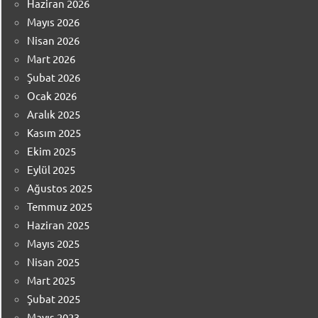
Haziran 2026
Mayıs 2026
Nisan 2026
Mart 2026
Şubat 2026
Ocak 2026
Aralık 2025
Kasım 2025
Ekim 2025
Eylül 2025
Ağustos 2025
Temmuz 2025
Haziran 2025
Mayıs 2025
Nisan 2025
Mart 2025
Şubat 2025
Mayıs 2023