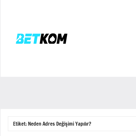
İçeriğe
geç
Betkom
Güncel
Adresi
Giriş
ile
Bonus
Kazan!
Etiket:
Neden Adres Değişimi Yapılır?