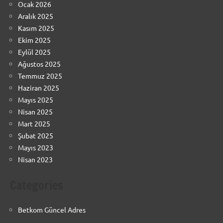
Ocak 2026
Aralık 2025
Kasım 2025
Ekim 2025
Eylül 2025
Ağustos 2025
Temmuz 2025
Haziran 2025
Mayıs 2025
Nisan 2025
Mart 2025
Şubat 2025
Mayıs 2023
Nisan 2023
Categories
Betkom Güncel Adres