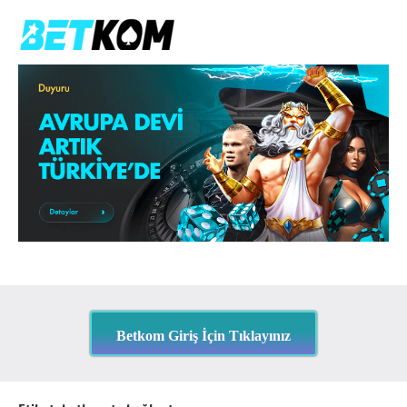
İçeriğe
geç
Betkom
Güncel
Adresi
Giriş
ile
Bonus
Kazan!
Betkom Giriş İçin Tıklayınız