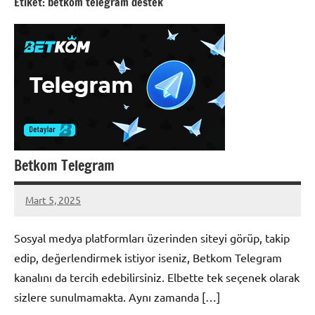
Etiket:
betkom telegram destek
Betkom Telegram
Mart 5, 2025
Betkom
Yorum
Yeni
yapılmamış
Sosyal medya platformları üzerinden siteyi görüp, takip
Giriş
edip, değerlendirmek istiyor iseniz, Betkom Telegram
Adresi
kanalını da tercih edebilirsiniz. Elbette tek seçenek olarak
sizlere sunulmamakta. Aynı zamanda […]