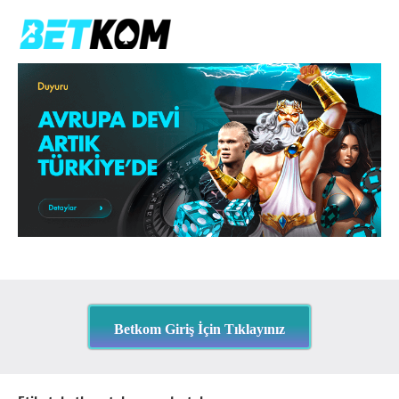
İçeriğe
geç
Betkom
Güncel
Adresi
Giriş
ile
Bonus
Kazan!
Betkom Giriş İçin Tıklayınız