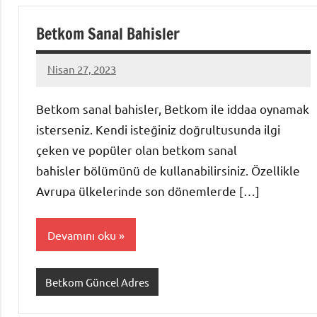
Betkom Sanal Bahisler
Nisan 27, 2023
Betkom
Yeni
Betkom sanal bahisler, Betkom ile iddaa oynamak
Giriş
isterseniz. Kendi isteğiniz doğrultusunda ilgi
Adresi
çeken ve popüler olan betkom sanal
bahisler bölümünü de kullanabilirsiniz. Özellikle
Avrupa ülkelerinde son dönemlerde […]
Devamını oku
Betkom Güncel Adres