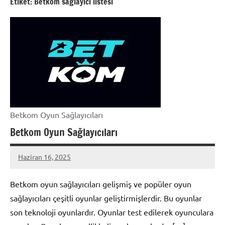
Etiket:
Betkom sağlayıcı listesi
Betkom Oyun Sağlayıcıları
Betkom Oyun Sağlayıcıları
Haziran 16, 2025
Betkom
Yorum
Yeni
yapılmamış
Betkom oyun sağlayıcıları gelişmiş ve popüler oyun
Giriş
sağlayıcıları çeşitli oyunlar geliştirmişlerdir. Bu oyunlar
Adresi
son teknoloji oyunlardır. Oyunlar test edilerek oyunculara