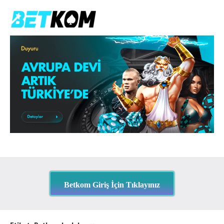
İçeriğe
geç
Betkom
Güncel
Adresi
Giriş
ile
Bonus
Kazan!
Betkom Giriş İçin Tıklayınız