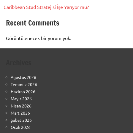
Caribbean Stud Stratejisi İşe Yarıyor mu?
Recent Comments
Görüntülenecek bir yorum yok.
Archives
Ağustos 2026
Temmuz 2026
Haziran 2026
Mayıs 2026
Nisan 2026
Mart 2026
Şubat 2026
Ocak 2026