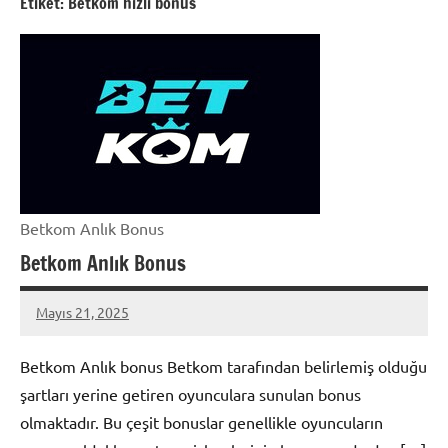
Etiket:
Betkom hızlı bonus
Betkom Anlık Bonus
Betkom Anlık Bonus
Mayıs 21, 2025
Betkom
Yorum
Yeni
yapılmamış
Betkom Anlık bonus Betkom tarafından belirlemiş olduğu
Giriş
şartları yerine getiren oyunculara sunulan bonus
Adresi
olmaktadır. Bu çeşit bonuslar genellikle oyuncuların