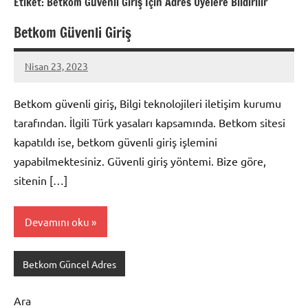
Etiket:
Betkom Güvenli Giriş İçin Adres Üyelere Bildirilir
Betkom Güvenli Giriş
Nisan 23, 2023
Betkom
Yorum
Yeni
yapılmamış
Betkom güvenli giriş, Bilgi teknolojileri iletişim kurumu
Giriş
tarafından. İlgili Türk yasaları kapsamında. Betkom sitesi
Adresi
kapatıldı ise, betkom güvenli giriş işlemini
yapabilmektesiniz. Güvenli giriş yöntemi. Bize göre,
sitenin […]
Devamını oku
Betkom Güncel Adres
Ara