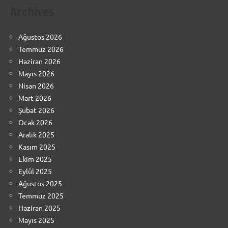
Archives
Ağustos 2026
Temmuz 2026
Haziran 2026
Mayıs 2026
Nisan 2026
Mart 2026
Şubat 2026
Ocak 2026
Aralık 2025
Kasım 2025
Ekim 2025
Eylül 2025
Ağustos 2025
Temmuz 2025
Haziran 2025
Mayıs 2025