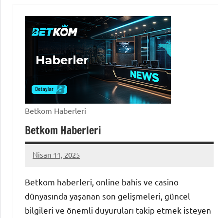
Betkom Haberleri
Betkom Haberleri
Nisan 11, 2025
Betkom
Yorum
Yeni
yapılmamış
Betkom haberleri, online bahis ve casino
Giriş
dünyasında yaşanan son gelişmeleri, güncel
Adresi
bilgileri ve önemli duyuruları takip etmek isteyen