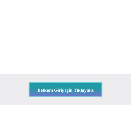
Betkom Giriş İçin Tıklayınız