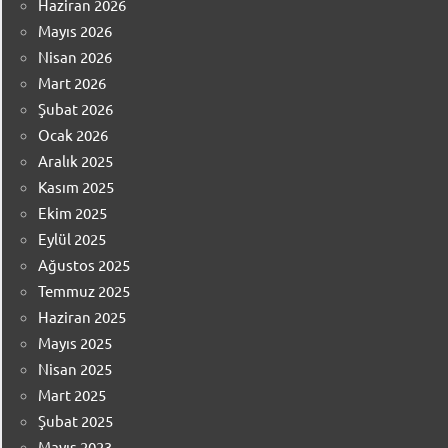
Haziran 2026
Mayıs 2026
Nisan 2026
Mart 2026
Şubat 2026
Ocak 2026
Aralık 2025
Kasım 2025
Ekim 2025
Eylül 2025
Ağustos 2025
Temmuz 2025
Haziran 2025
Mayıs 2025
Nisan 2025
Mart 2025
Şubat 2025
Mayıs 2023