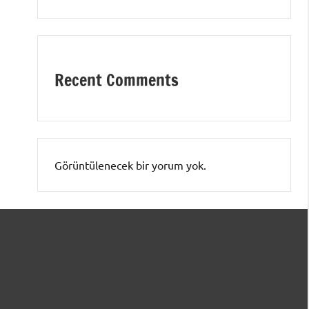
Recent Comments
Görüntülenecek bir yorum yok.