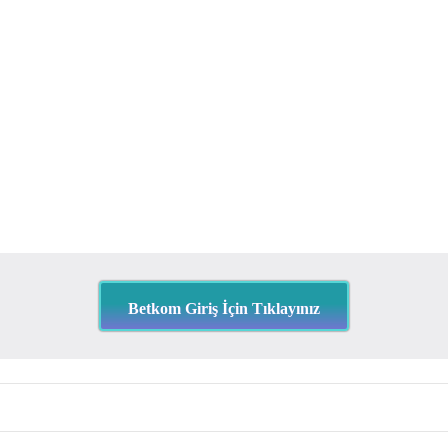
Betkom Giriş İçin Tıklayınız