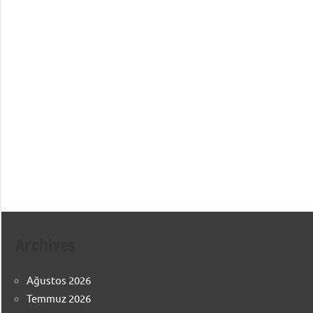
Archives
Ağustos 2026
Temmuz 2026