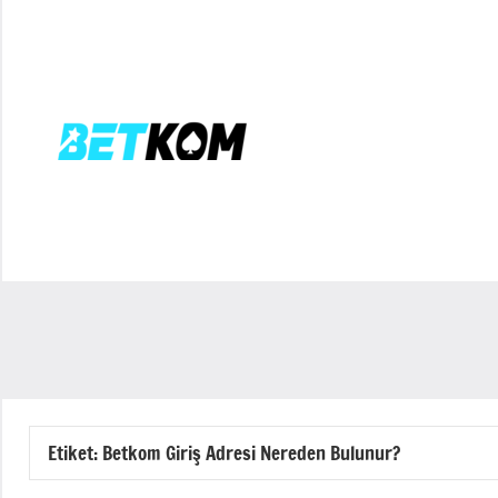
İçeriğe
geç
Betkom
Güncel
Adresi
Giriş
ile
Bonus
Kazan!
Etiket:
Betkom Giriş Adresi Nereden Bulunur?