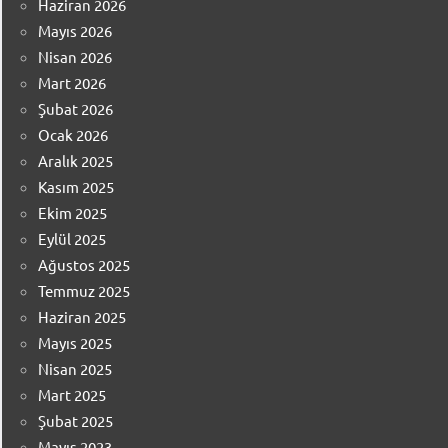
Haziran 2026
Mayıs 2026
Nisan 2026
Mart 2026
Şubat 2026
Ocak 2026
Aralık 2025
Kasım 2025
Ekim 2025
Eylül 2025
Ağustos 2025
Temmuz 2025
Haziran 2025
Mayıs 2025
Nisan 2025
Mart 2025
Şubat 2025
Mayıs 2023