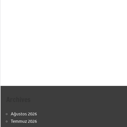
Archives
Ağustos 2026
Temmuz 2026