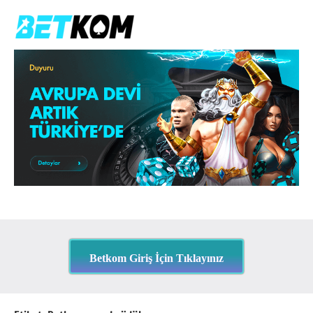
İçeriğe
geç
Betkom
Güncel
Adresi
Giriş
ile
Bonus
Kazan!
Betkom Giriş İçin Tıklayınız