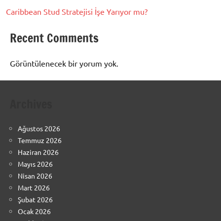
Caribbean Stud Stratejisi İşe Yarıyor mu?
Recent Comments
Görüntülenecek bir yorum yok.
Archives
Ağustos 2026
Temmuz 2026
Haziran 2026
Mayıs 2026
Nisan 2026
Mart 2026
Şubat 2026
Ocak 2026