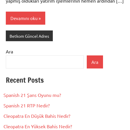
yapmış oldukları yatırım işlemlerinin hemen ardından […]
Devamını oku
Betkom Güncel Adres
Ara
Ara
Recent Posts
Spanish 21 Şans Oyunu mu?
Spanish 21 RTP Nedir?
Cleopatra En Düşük Bahis Nedir?
Cleopatra En Yüksek Bahis Nedir?